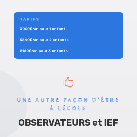
TARIFS
3000€/an pour 1 enfant
5640€/an pour 2 enfants
8160€/an pour 3 enfants

UNE AUTRE FAÇON D'ÊTRE
À LÉCOLE
OBSERVATEURS et IEF