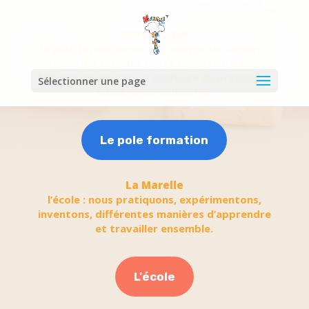
Marelle&Cie
le pôle formation et d’échanges de savoirs :
nous partageons notre expertise dans
l’éducation et dans la conduite de projets en
Sélectionner une page
intelligence collective.
Le pole formation
La Marelle
l’école : nous pratiquons, expérimentons,
inventons, différentes manières d’apprendre
et travailler ensemble.
L'école